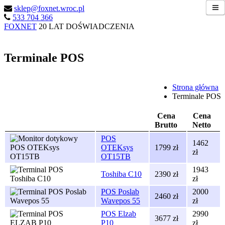
sklep@foxnet.wroc.pl
533 704 366
FOXNET
20 LAT DOŚWIADCZENIA
Terminale POS
Strona główna
Terminale POS
Cena
Cena
Brutto
Netto
POS
1462
OTEKsys
1799 zł
zł
OT15TB
1943
Toshiba C10
2390 zł
zł
POS Poslab
2000
2460 zł
Wavepos 55
zł
POS Elzab
2990
3677 zł
P10
zł