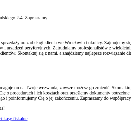
przedaży oraz obsługi klienta we Wrocławiu i okolicy. Zajmujemy się
i urządzeń peryferyjnych. Zatrudniamy profesjonalistów z wieloletni
ientów. Skontaktuj się z nami, a znajdziemy najlepsze rozwiązanie dla
e reaguje on na Twoje wezwania, zawsze możesz go zmienić. Skontaktuj 
Cię o procedurach i ich kosztach oraz prześlemy dokumenty potrzeb
nego i poinformujemy Cię o jej zakończeniu. Zapraszamy do współpracy
t kasy fiskalne