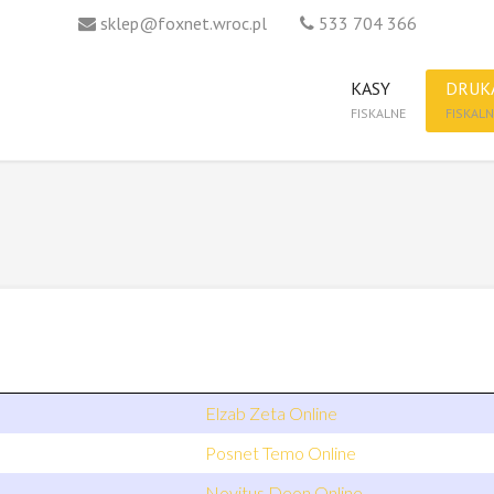
sklep@foxnet.wroc.pl
533 704 366
KASY
DRUK
FISKALNE
FISKALN
Elzab Zeta Online
Posnet Temo Online
Novitus Deon Online