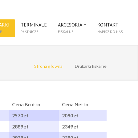
ARKI
TERMINALE
AKCESORIA
KONTAKT
E
PŁATNICZE
FISKALNE
NAPISZ DO NAS
Strona główna
Drukarki fiskalne
Cena Brutto
Cena Netto
2570 zł
2090 zł
2889 zł
2349 zł
2939 zł
2390 zł