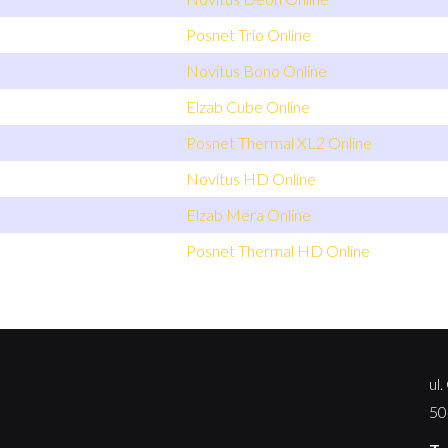
Posnet Trio Online
Novitus Bono Online
Elzab Cube Online
Posnet Thermal XL2 Online
Novitus HD Online
Elzab Mera Online
Posnet Thermal HD Online
ul
50