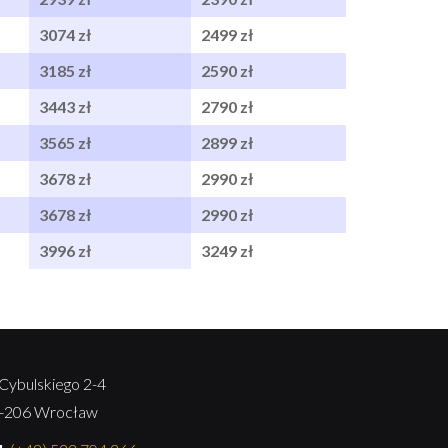
3074 zł
2499 zł
3185 zł
2590 zł
3443 zł
2790 zł
3565 zł
2899 zł
3678 zł
2990 zł
3678 zł
2990 zł
3996 zł
3249 zł
. Cybulskiego 2-4
-206 Wrocław