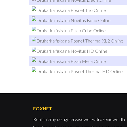
FOXNET
Realizujemy usługi serwisowe i wdrożeniowe dla